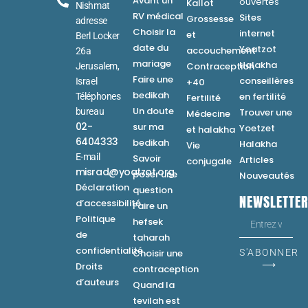
Avant un
ouvertes
Kallot
Nishmat
RV médical
Sites
Grossesse
adresse
Choisir la
internet
et
Berl Locker
date du
Yoatzot
accouchement
26a
mariage
Halakha
Contraception
Jerusalem,
Faire une
conseillères
Israel
+40
bedikah
en fertilité
Téléphones
Fertilité
Un doute
bureau
Trouver une
Médecine
02-
sur ma
Yoetzet
et halakha
6404333
bedikah
Halakha
Vie
E-mail
Savoir
Articles
conjugale
misrad@yoatzot.org
poser une
Nouveautés
Déclaration
question
NEWSLETTE
d’accessibilité
Faire un
Politique
hefsek
de
taharah
confidentialité
Choisir une
S'ABONNER
⟶
Droits
contraception
d’auteurs
Quand la
tevilah est