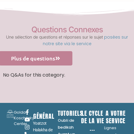
Questions Connexes
posées sur
Une sélection de questions et réponses sur le sujet
notre site via le service
Plus de questions
No Q&As for this category.
TUTORIELS
LE CYCLE
A VOTRE
Golda
GÉNÉRAL
Koschitzky
DE LA VIE
SERVICE
Oubli de
Center
Yoatzot
...
bedikah
Lignes
Halakha de