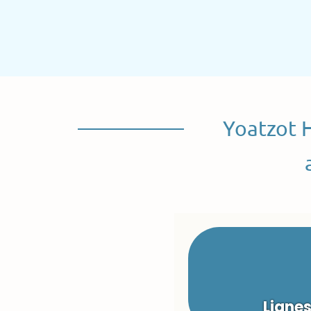
Yoatzot 
Ligne