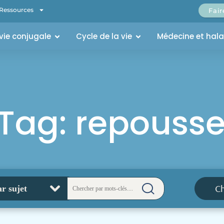
Ressources
Fai
 vie conjugale
Cycle de la vie
Médecine et hal
Tag: repousse