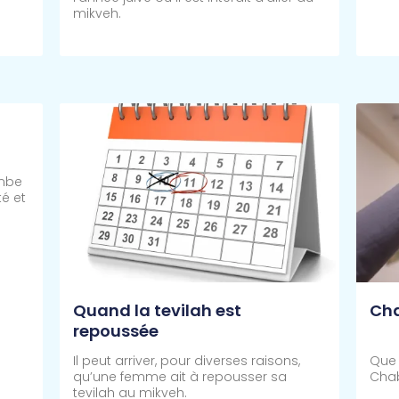
mikveh.
Lire Plus >>
Lire 
ombe
é et
Quand la tevilah est
Cha
repoussée
Il peut arriver, pour diverses raisons,
Que 
qu’une femme ait à repousser sa
Cha
tevilah au mikveh.