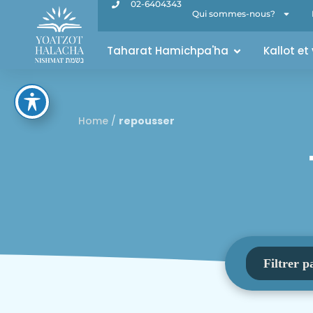
02-6404343
Qui sommes-nous?
Taharat Hamichpa'ha
Kallot et
Home
/
repousser