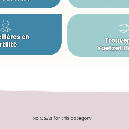
illères en
Trouver
rtilité
Yoetzet 
No Q&As for this category.