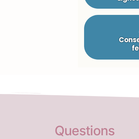
Conse
fe
Questions