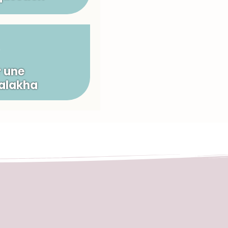
 une
Halakha