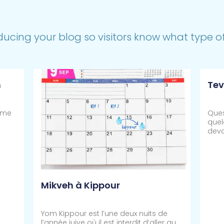
ducing your blog so visitors know what type of 
h
Tev
ème
Ques
quel
deva
Mikveh à Kippour
Yom Kippour est l’une deux nuits de
l’année juive où il est interdit d’aller au