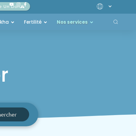
re Un Don
akha
Fertilité
Nos services
r