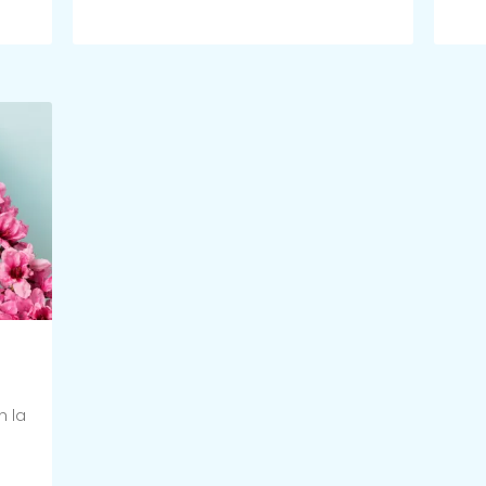
Lire Plus >>
Lire 
h la