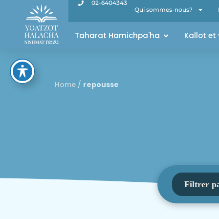
02-6404343
Qui sommes-nous?
Taharat Hamichpa'ha
Kallot et
Home
/
repousse