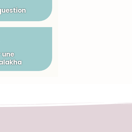
question
 une
Halakha