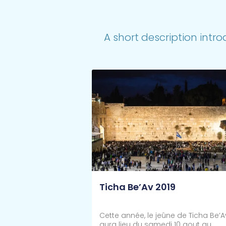
A short description intro
Ticha Be’Av 2019
Cette année, le jeûne de Ticha Be’A
aura lieu du samedi 10 aout au