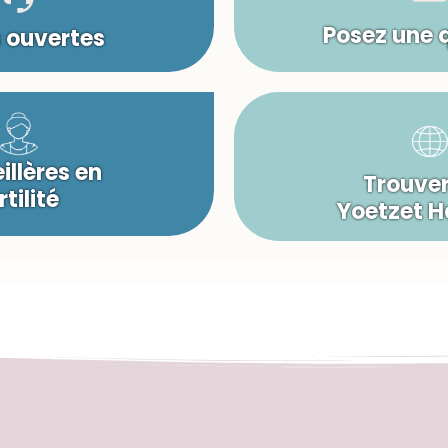
Posez une 
s ouvertes
illères en
Trouver
rtilité
Yoetzet 