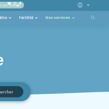
re Un Don
akha
Fertilité
Nos services
e