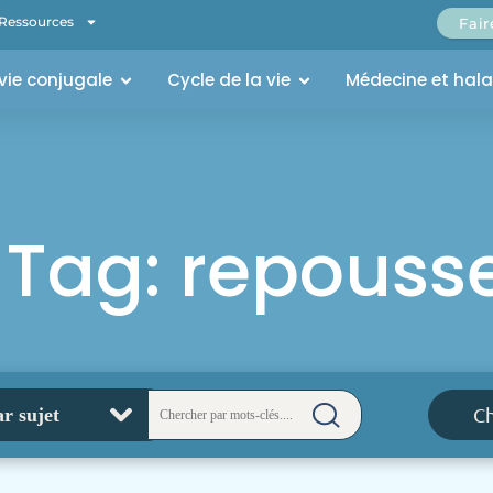
Ressources
Fai
 vie conjugale
Cycle de la vie
Médecine et hal
Tag: repouss