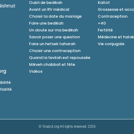
Oubli de bedikah
Kallot
Nishmat
Avant un RV médical
Grossesse et ac
Choisir la date du mariage
Contraception
Faire une bedikah
+40
Un doute sur ma bedikah
Fertilité
Savoir poser une question
Médecine et hala
Faire un hefsek taharah
Vie conjugale
Choisir une contraception
Quand la tevilah est repoussée
Mikveh chabbat et fête
org
Vidéos
bilité
tialité
© Yoatzot.org All rights reserved. 2026