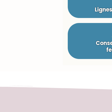
Ligne
Conse
fe