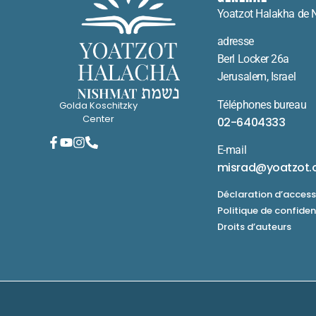
Yoatzot Halakha de 
adresse
Berl Locker 26a
Jerusalem, Israel
Téléphones bureau
Golda Koschitzky
Center
02-6404333
E-mail
misrad@yoatzot.
Déclaration d’accessi
Politique de confiden
Droits d’auteurs