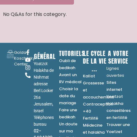
No Q&As for this category.
TUTORIELS
LE CYCLE
A VOTRE
Golda
GÉNÉRAL
Koschitzky
DE LA VIE
SERVICE
Oubli de
Center
Yoatzot
...
bedikah
Lignes
Halakha de
Avant un
ouvertes
Kallot
Nishmat
RV médical
Sites
Grossesse
adresse
Choisir la
internet
et
Berl Locker
date du
Yoatzot
accouchement
26a
mariage
Halakha
Contraception
Jerusalem,
Faire une
conseillères
Israel
+40
bedikah
en fertilité
Téléphones
Fertilité
Un doute
bureau
Trouver une
Médecine
02-
sur ma
Yoetzet
et halakha