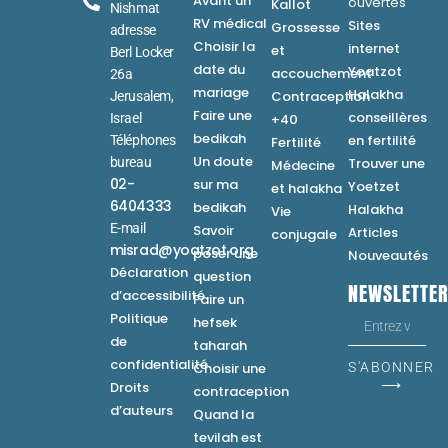
Avant un
ouvertes
Kallot
Nishmat
RV médical
Sites
Grossesse
adresse
Choisir la
internet
et
Berl Locker
date du
Yoatzot
accouchement
26a
mariage
Halakha
Contraception
Jerusalem,
Faire une
conseillères
Israel
+40
bedikah
en fertilité
Téléphones
Fertilité
Un doute
bureau
Trouver une
Médecine
02-
sur ma
Yoetzet
et halakha
6404333
bedikah
Halakha
Vie
E-mail
Savoir
Articles
conjugale
misrad@yoatzot.org
poser une
Nouveautés
Déclaration
question
NEWSLETTE
d’accessibilité
Faire un
Politique
hefsek
de
taharah
confidentialité
Choisir une
S'ABONNER
⟶
Droits
contraception
d’auteurs
Quand la
tevilah est