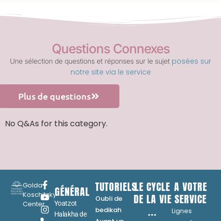
Questions Connexes
posées sur
Une sélection de questions et réponses sur le sujet
notre site via le service
Plus de questions
No Q&As for this category.
TUTORIELS
LE CYCLE
A VOTRE
Golda
GÉNÉRAL
Koschitzky
DE LA VIE
SERVICE
Oubli de
Center
Yoatzot
...
bedikah
Lignes
Halakha de