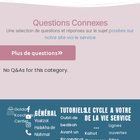
Questions Connexes
posées sur
Une sélection de questions et réponses sur le sujet
notre site via le service
Plus de questions
No Q&As for this category.
TUTORIELS
LE CYCLE
A VOTRE
Golda
GÉNÉRAL
Koschitzky
DE LA VIE
SERVICE
Oubli de
Center
Yoatzot
...
bedikah
Lignes
Halakha de
Avant un
ouvertes
Kallot
Nishmat
RV médical
Sites