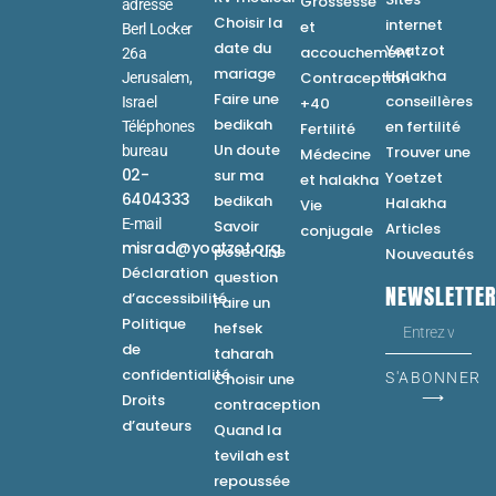
Grossesse
adresse
Choisir la
internet
et
Berl Locker
date du
Yoatzot
accouchement
26a
mariage
Halakha
Contraception
Jerusalem,
Faire une
conseillères
Israel
+40
bedikah
en fertilité
Téléphones
Fertilité
Un doute
bureau
Trouver une
Médecine
02-
sur ma
Yoetzet
et halakha
6404333
bedikah
Halakha
Vie
E-mail
Savoir
Articles
conjugale
misrad@yoatzot.org
poser une
Nouveautés
Déclaration
question
NEWSLETTE
d’accessibilité
Faire un
Politique
hefsek
de
taharah
confidentialité
Choisir une
S'ABONNER
⟶
Droits
contraception
d’auteurs
Quand la
tevilah est
repoussée