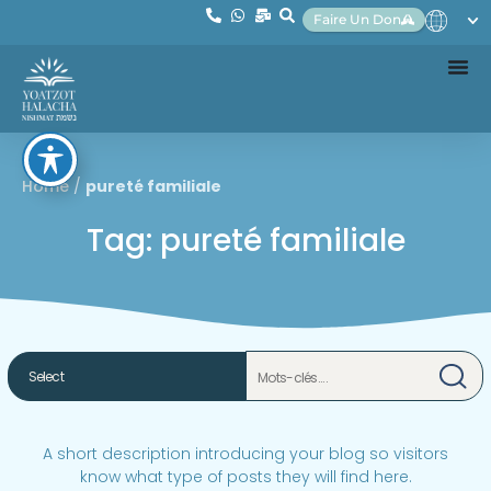
Faire Un Don
Home
/
pureté familiale
Tag: pureté familiale
A short description introducing your blog so visitors
know what type of posts they will find here.