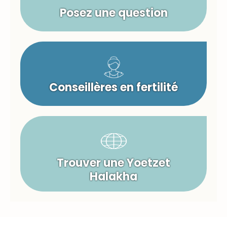
Posez une question
Conseillères en fertilité
Trouver une Yoetzet
Halakha