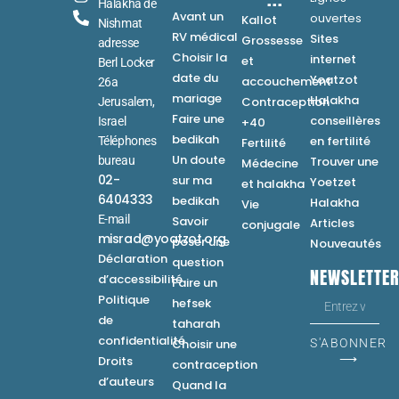
Halakha de
Avant un
ouvertes
Kallot
Nishmat
RV médical
Sites
Grossesse
adresse
Choisir la
internet
et
Berl Locker
date du
Yoatzot
accouchement
26a
mariage
Halakha
Contraception
Jerusalem,
Faire une
conseillères
Israel
+40
bedikah
en fertilité
Téléphones
Fertilité
Un doute
bureau
Trouver une
Médecine
02-
sur ma
Yoetzet
et halakha
6404333
bedikah
Halakha
Vie
E-mail
Savoir
Articles
conjugale
misrad@yoatzot.org
poser une
Nouveautés
Déclaration
question
NEWSLETTE
d’accessibilité
Faire un
Politique
hefsek
de
taharah
confidentialité
Choisir une
S'ABONNER
⟶
Droits
contraception
d’auteurs
Quand la