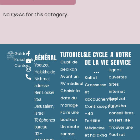
No Q&As for this category.
TUTORIELS
LE CYCLE
A VOTRE
Golda
GÉNÉRAL
Koschitzky
DE LA VIE
SERVICE
Oubli de
Center
Yoatzot
...
bedikah
Lignes
Halakha de
Avant un
ouvertes
Kallot
Nishmat
RV médical
Sites
Grossesse
adresse
Choisir la
internet
et
Berl Locker
date du
Yoatzot
accouchement
26a
mariage
Halakha
Contraception
Jerusalem,
Faire une
conseillères
Israel
+40
bedikah
en fertilité
Téléphones
Fertilité
Un doute
bureau
Trouver une
Médecine
02-
sur ma
Yoetzet
et halakha