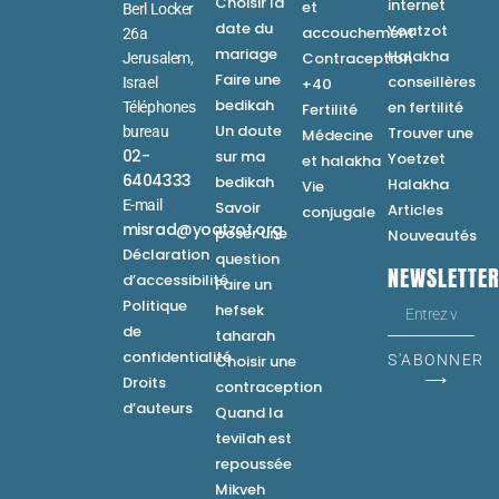
Choisir la
internet
et
Berl Locker
date du
Yoatzot
accouchement
26a
mariage
Halakha
Contraception
Jerusalem,
Faire une
conseillères
Israel
+40
bedikah
en fertilité
Téléphones
Fertilité
Un doute
bureau
Trouver une
Médecine
02-
sur ma
Yoetzet
et halakha
6404333
bedikah
Halakha
Vie
E-mail
Savoir
Articles
conjugale
misrad@yoatzot.org
poser une
Nouveautés
Déclaration
question
NEWSLETTE
d’accessibilité
Faire un
Politique
hefsek
de
taharah
confidentialité
Choisir une
S'ABONNER
⟶
Droits
contraception
d’auteurs
Quand la
tevilah est
repoussée
Mikveh