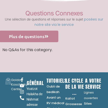
Questions Connexes
posées sur
Une sélection de questions et réponses sur le sujet
notre site via le service
Plus de questions
No Q&As for this category.
TUTORIELS
LE CYCLE
A VOTRE
Golda
GÉNÉRAL
Koschitzky
DE LA VIE
SERVICE
Oubli de
Center
Yoatzot
...
bedikah
Lignes
Halakha de
Avant un
ouvertes
Kallot
Nishmat
RV médical
Sites
Grossesse
adresse