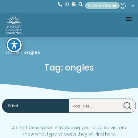
Faire Un Don
Home
/
ongles
Tag: ongles
A short description introducing your blog so visitors
know what type of posts they will find here.