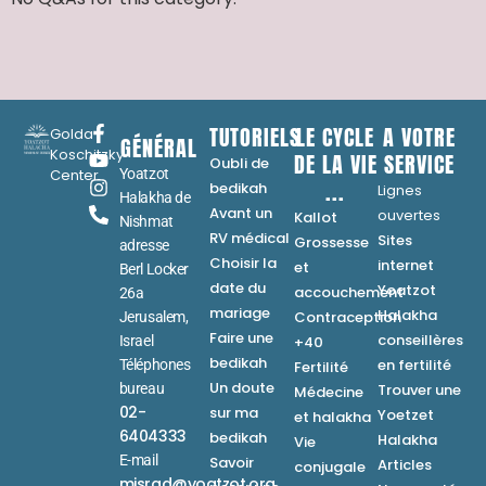
TUTORIELS
LE CYCLE
A VOTRE
Golda
GÉNÉRAL
Koschitzky
DE LA VIE
SERVICE
Oubli de
Center
Yoatzot
...
bedikah
Lignes
Halakha de
Avant un
ouvertes
Kallot
Nishmat
RV médical
Sites
Grossesse
adresse
Choisir la
internet
et
Berl Locker
date du
Yoatzot
accouchement
26a
mariage
Halakha
Contraception
Jerusalem,
Faire une
conseillères
Israel
+40
bedikah
en fertilité
Téléphones
Fertilité
Un doute
bureau
Trouver une
Médecine
02-
sur ma
Yoetzet
et halakha
6404333
bedikah
Halakha
Vie
E-mail
Savoir
Articles
conjugale
misrad@yoatzot.org