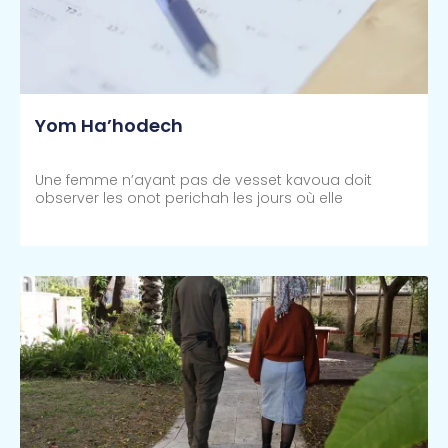
Yom Ha’hodech
Une femme n’ayant pas de vesset kavoua doit
observer les onot perichah les jours où elle
Lire Plus >>