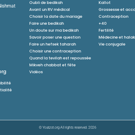
Oubli de bedikah
Kallot
Nishmat
Avant un RV médical
Grossesse et ac
Choisir la date du mariage
Contraception
Faire une bedikah
+40
Un doute sur ma bedikah
Fertilité
Savoir poser une question
Médecine et hala
Faire un hefsek taharah
Vie conjugale
Choisir une contraception
Quand la tevilah est repoussée
Mikveh chabbat et fête
org
Vidéos
bilité
tialité
© Yoatzot.org All rights reserved. 2026