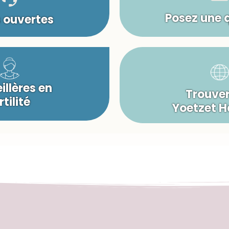
Posez une 
s ouvertes
illères en
Trouver
rtilité
Yoetzet 