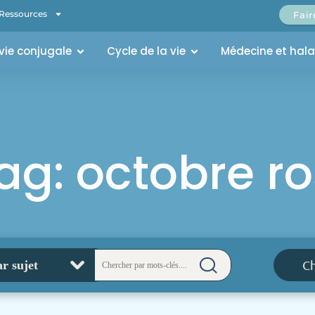
Ressources
Fai
 vie conjugale
Cycle de la vie
Médecine et hal
ag: octobre r