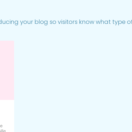
ducing your blog so visitors know what type of 
le
lle,