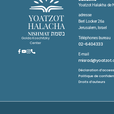
Yoatzot Halakha de 
adresse
Berl Locker 26a
Jerusalem, Israel
Téléphones bureau
Golda Koschitzky
Center
02-6404333
E-mail
misrad@yoatzot.
Déclaration d’accessi
Politique de confiden
Droits d’auteurs