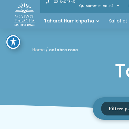
02-6404343
Qui sommes-nous?
Taharat Hamichpa'ha
Kallot et
Home
/
octobre rose
T