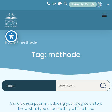
Faire Un Don
Home
/
méthode
Tag: méthode
A short description introducing your blog so visitors
know what type of posts they will find here.