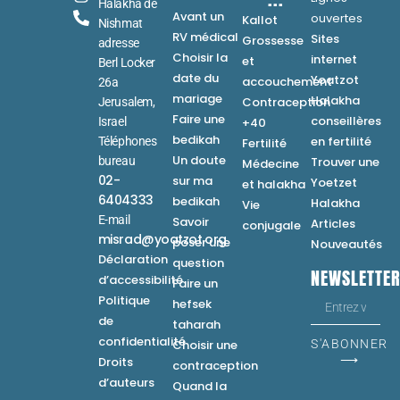
Halakha de
Avant un
ouvertes
Kallot
Nishmat
RV médical
Sites
Grossesse
adresse
Choisir la
internet
et
Berl Locker
date du
Yoatzot
accouchement
26a
mariage
Halakha
Contraception
Jerusalem,
Faire une
conseillères
Israel
+40
bedikah
en fertilité
Téléphones
Fertilité
Un doute
bureau
Trouver une
Médecine
02-
sur ma
Yoetzet
et halakha
6404333
bedikah
Halakha
Vie
E-mail
Savoir
Articles
conjugale
misrad@yoatzot.org
poser une
Nouveautés
Déclaration
question
NEWSLETTE
d’accessibilité
Faire un
Politique
hefsek
de
taharah
confidentialité
Choisir une
S'ABONNER
⟶
Droits
contraception
d’auteurs
Quand la