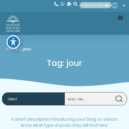
Faire Un Don
Home
/
jour
Tag: jour
A short description introducing your blog so visitors
know what type of posts they will find here.