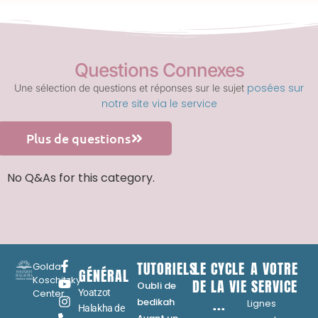
Questions Connexes
posées sur
Une sélection de questions et réponses sur le sujet
notre site via le service
Plus de questions
No Q&As for this category.
TUTORIELS
LE CYCLE
A VOTRE
Golda
GÉNÉRAL
Koschitzky
DE LA VIE
SERVICE
Oubli de
Center
Yoatzot
...
bedikah
Lignes
Halakha de