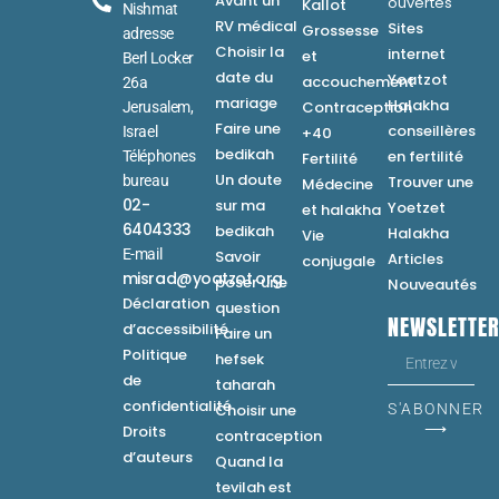
Avant un
ouvertes
Kallot
Nishmat
RV médical
Sites
Grossesse
adresse
Choisir la
internet
et
Berl Locker
date du
Yoatzot
accouchement
26a
mariage
Halakha
Contraception
Jerusalem,
Faire une
conseillères
Israel
+40
bedikah
en fertilité
Téléphones
Fertilité
Un doute
bureau
Trouver une
Médecine
02-
sur ma
Yoetzet
et halakha
6404333
bedikah
Halakha
Vie
E-mail
Savoir
Articles
conjugale
misrad@yoatzot.org
poser une
Nouveautés
Déclaration
question
NEWSLETTE
d’accessibilité
Faire un
Politique
hefsek
de
taharah
confidentialité
Choisir une
S'ABONNER
⟶
Droits
contraception
d’auteurs
Quand la
tevilah est