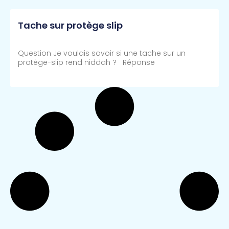
Tache sur protège slip
Question Je voulais savoir si une tache sur un
protège-slip rend niddah ? Réponse
Lire Plus >>