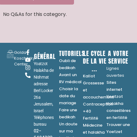
No Q&As for this category.
TUTORIELS
LE CYCLE
A VOTRE
Golda
GÉNÉRAL
Koschitzky
DE LA VIE
SERVICE
Oubli de
Center
Yoatzot
...
bedikah
Lignes
Halakha de
Avant un
ouvertes
Kallot
Nishmat
RV médical
Sites
Grossesse
adresse
Choisir la
internet
et
Berl Locker
date du
Yoatzot
accouchement
26a
mariage
Halakha
Contraception
Jerusalem,
Faire une
conseillères
Israel
+40
bedikah
en fertilité
Téléphones
Fertilité
Un doute
bureau
Trouver une
Médecine
02-
sur ma
Yoetzet
et halakha