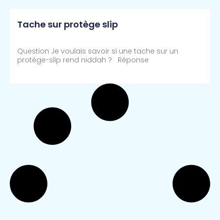
Tache sur protège slip
Question Je voulais savoir si une tache sur un
protège-slip rend niddah ? Réponse
Lire Plus >>