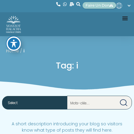
Faire Un Don
Home
/
i
Tag: i
A short description introducing your blog so visitors
know what type of posts they will find here.