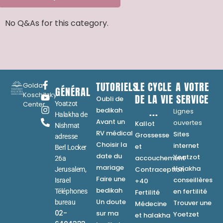
No Q&As for this category.
TUTORIELS
LE CYCLE
A VOTRE
Golda
GÉNÉRAL
Koschitzky
DE LA VIE
SERVICE
Oubli de
Center
Yoatzot
...
bedikah
Lignes
Halakha de
Avant un
ouvertes
Kallot
Nishmat
RV médical
Sites
Grossesse
adresse
Choisir la
internet
et
Berl Locker
date du
Yoatzot
accouchement
26a
mariage
Halakha
Contraception
Jerusalem,
Faire une
conseillères
Israel
+40
bedikah
en fertilité
Téléphones
Fertilité
Un doute
bureau
Trouver une
Médecine
02-
sur ma
Yoetzet
et halakha