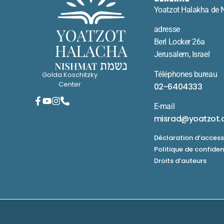
Yoatzot Halakha de 
adresse
Berl Locker 26a
Jerusalem, Israel
Téléphones bureau
Golda Koschitzky
Center
02-6404333
E-mail
misrad@yoatzot.
Déclaration d’accessi
Politique de confiden
Droits d’auteurs