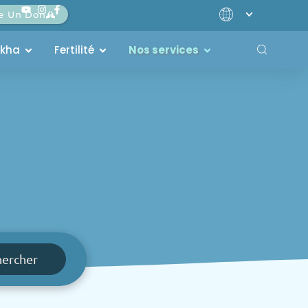
re Un Don
akha
Fertilité
Nos services