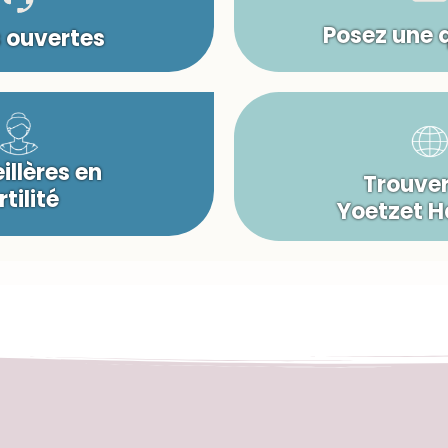
Posez une 
s ouvertes
illères en
Trouver
rtilité
Yoetzet 