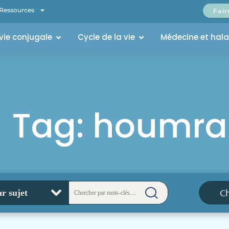
Ressources
Fai
 vie conjugale
Cycle de la vie
Médecine et hal
Tag: houmra