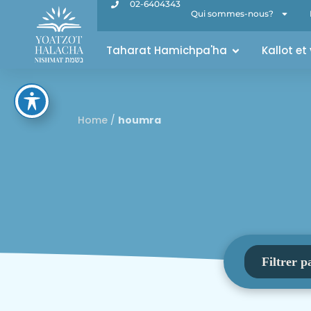
02-6404343
Qui sommes-nous?
Taharat Hamichpa'ha
Kallot et
Home
/
houmra