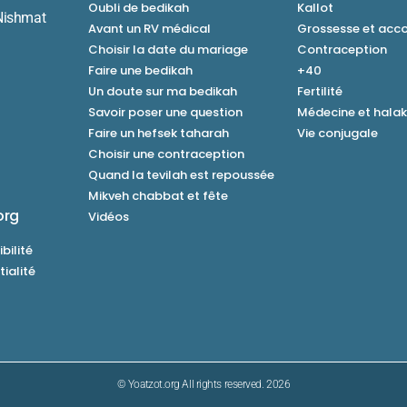
Oubli de bedikah
Kallot
Nishmat
Avant un RV médical
Grossesse et ac
Choisir la date du mariage
Contraception
Faire une bedikah
+40
Un doute sur ma bedikah
Fertilité
Savoir poser une question
Médecine et hala
Faire un hefsek taharah
Vie conjugale
Choisir une contraception
Quand la tevilah est repoussée
Mikveh chabbat et fête
org
Vidéos
bilité
tialité
© Yoatzot.org All rights reserved. 2026