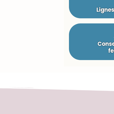
Ligne
Conse
fe