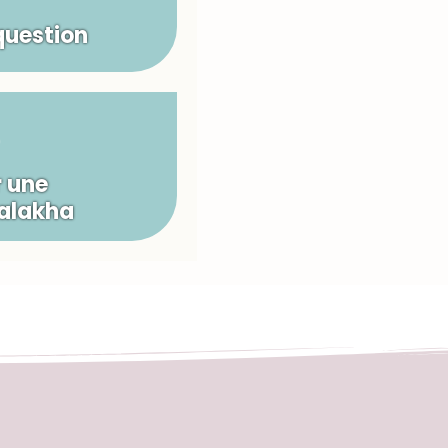
question
 une
Halakha