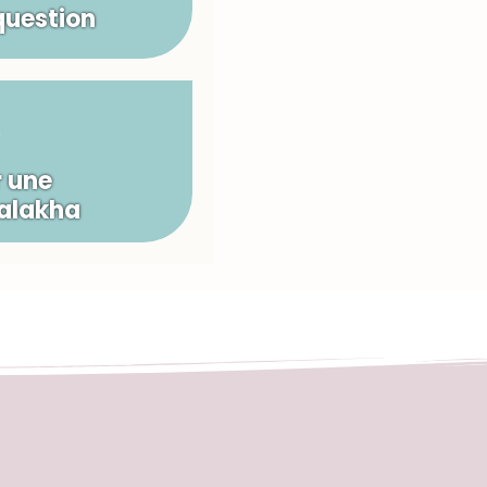
question
 une
Halakha