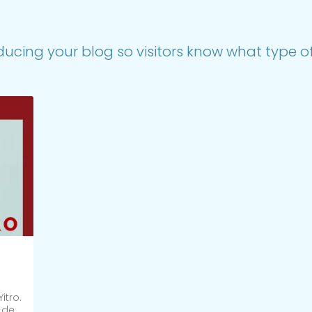
ducing your blog so visitors know what type of 
itro.
t de