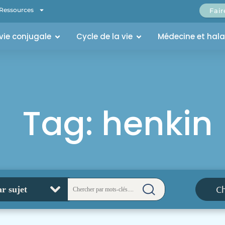
Ressources
Fai
 vie conjugale
Cycle de la vie
Médecine et hal
Tag: henkin