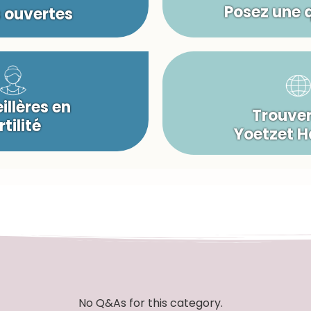
Posez une 
s ouvertes
illères en
Trouver
rtilité
Yoetzet 
No Q&As for this category.