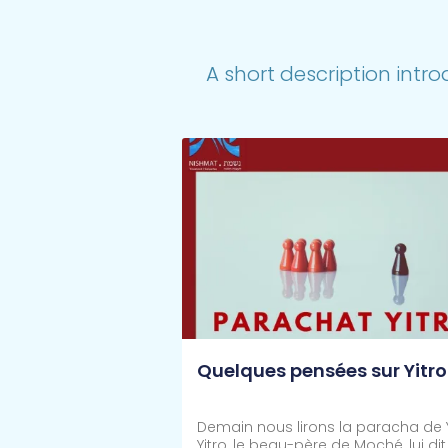
A short description intro
Quelques pensées sur Yitro
Demain nous lirons la paracha de Y
Yitro, le beau-père de Moché, lui di