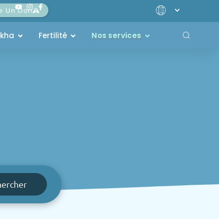
re Un Don
akha
Fertilité
Nos services