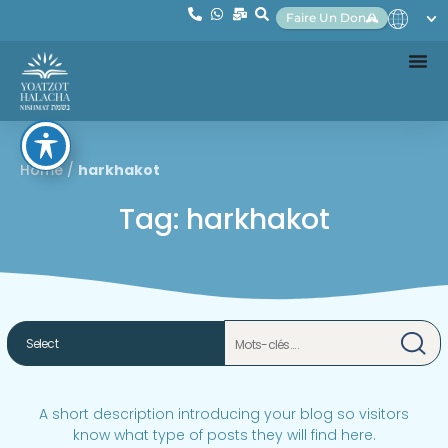
Faire Un Don
Home
/
harkhakot
Tag: harkhakot
A short description introducing your blog so visitors
know what type of posts they will find here.