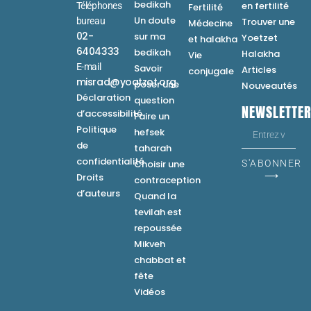
bedikah
en fertilité
Téléphones
Fertilité
Un doute
bureau
Trouver une
Médecine
02-
sur ma
Yoetzet
et halakha
6404333
bedikah
Halakha
Vie
E-mail
Savoir
Articles
conjugale
misrad@yoatzot.org
poser une
Nouveautés
Déclaration
question
NEWSLETTE
d’accessibilité
Faire un
Politique
hefsek
de
taharah
confidentialité
Choisir une
S'ABONNER
⟶
Droits
contraception
d’auteurs
Quand la
tevilah est
repoussée
Mikveh
chabbat et
fête
Vidéos