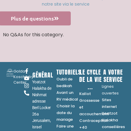
notre site via le service
Plus de questions
No Q&As for this category.
TUTORIELS
LE CYCLE
A VOTRE
Golda
GÉNÉRAL
Koschitzky
DE LA VIE
SERVICE
Oubli de
Center
Yoatzot
...
bedikah
Lignes
Halakha de
Avant un
ouvertes
Kallot
Nishmat
RV médical
Sites
Grossesse
adresse
Choisir la
internet
et
Berl Locker
date du
Yoatzot
accouchement
26a
mariage
Halakha
Contraception
Jerusalem,
Faire une
conseillères
Israel
+40