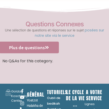
Questions Connexes
posées sur
Une sélection de questions et réponses sur le sujet
notre site via le service
Plus de questions
No Q&As for this category.
TUTORIELS
LE CYCLE
A VOTRE
Golda
GÉNÉRAL
Koschitzky
DE LA VIE
SERVICE
Oubli de
Center
Yoatzot
...
bedikah
Lignes
Halakha de