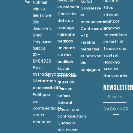
Avant un
ouvertes
Kallot
Nishmat
RV médical
Sites
Grossesse
adresse
Choisir la
internet
et
Berl Locker
date du
Yoatzot
accouchement
26a
mariage
Halakha
Contraception
Jerusalem,
Faire une
conseillères
Israel
+40
bedikah
en fertilité
Téléphones
Fertilité
Un doute
bureau
Trouver une
Médecine
02-
sur ma
Yoetzet
et halakha
6404333
bedikah
Halakha
Vie
E-mail
Savoir
Articles
conjugale
misrad@yoatzot.org
poser une
Nouveautés
Déclaration
question
NEWSLETTE
d’accessibilité
Faire un
Politique
hefsek
de
taharah
confidentialité
Choisir une
S'ABONNER
⟶
Droits
contraception
d’auteurs
Quand la
tevilah est