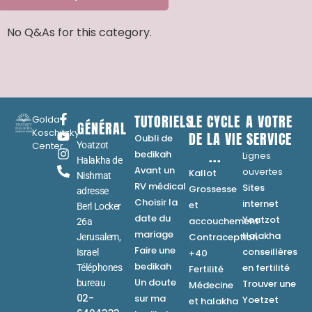
No Q&As for this category.
TUTORIELS
LE CYCLE
A VOTRE
Golda
GÉNÉRAL
Koschitzky
DE LA VIE
SERVICE
Oubli de
Center
Yoatzot
...
bedikah
Lignes
Halakha de
Avant un
ouvertes
Kallot
Nishmat
RV médical
Sites
Grossesse
adresse
Choisir la
internet
et
Berl Locker
date du
Yoatzot
accouchement
26a
mariage
Halakha
Contraception
Jerusalem,
Faire une
conseillères
Israel
+40
bedikah
en fertilité
Téléphones
Fertilité
Un doute
bureau
Trouver une
Médecine
02-
sur ma
Yoetzet
et halakha