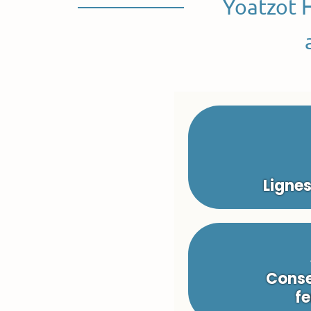
Yoatzot 
Ligne
Conse
fe