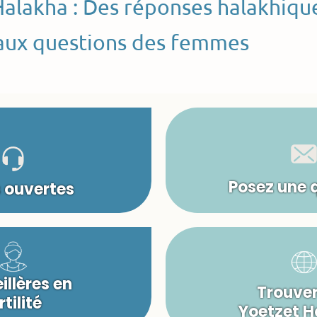
Halakha : Des réponses halakhiqu
aux questions des femmes
Posez une 
s ouvertes
illères en
Trouver
rtilité
Yoetzet 