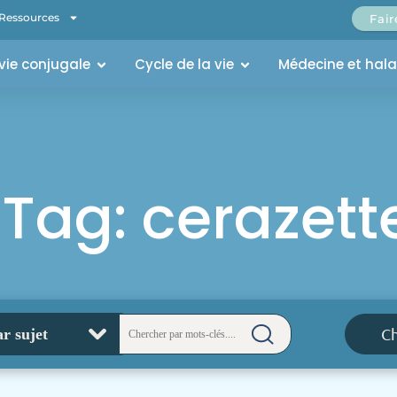
Ressources
Fai
 vie conjugale
Cycle de la vie
Médecine et hal
Tag: cerazett