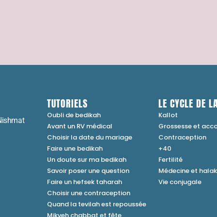
TUTORIELS
LE CYCLE DE LA
Oubli de bedikah
Kallot
Nishmat
Avant un RV médical
Grossesse et ac
Choisir la date du mariage
Contraception
Faire une bedikah
+40
Un doute sur ma bedikah
Fertilité
Savoir poser une question
Médecine et hala
Faire un hefsek taharah
Vie conjugale
Choisir une contraception
Quand la tevilah est repoussée
Mikveh chabbat et fête