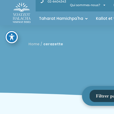
02-6404343
Qui sommes-nous?
Taharat Hamichpa'ha
Kallot et
Home
/
cerazette