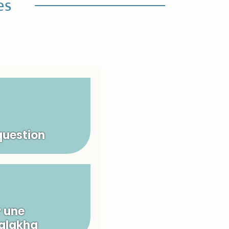
es
question
 une
Halakha