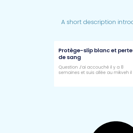
A short description intro
Protège-slip blanc et perte
de sang
Question J’ai accouché il y a 8
semaines et suis allée au mikveh il
Lire Plus >>