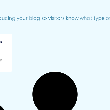
ducing your blog so visitors know what type of 
s
 y