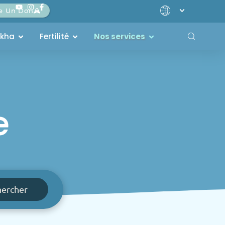
re Un Don
akha
Fertilité
Nos services
e