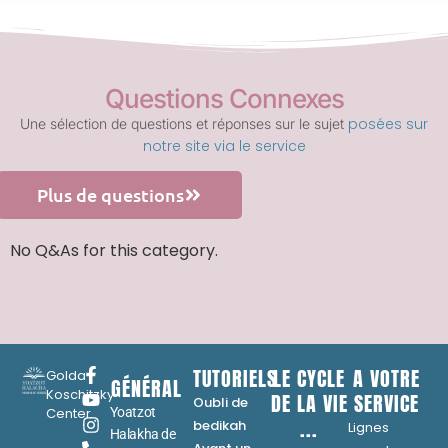
Questions Connexes
posées sur
Une sélection de questions et réponses sur le sujet
notre site via le service
Plus de questions
No Q&As for this category.
TUTORIELS
LE CYCLE
A VOTRE
Golda
GÉNÉRAL
Koschitzky
DE LA VIE
SERVICE
Oubli de
Center
Yoatzot
...
bedikah
Lignes
Halakha de