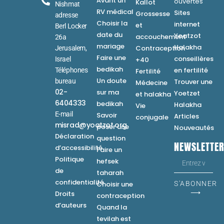
Avant un
ouvertes
Kallot
Nishmat
RV médical
Sites
Grossesse
adresse
Choisir la
internet
et
Berl Locker
date du
Yoatzot
accouchement
26a
mariage
Halakha
Contraception
Jerusalem,
Faire une
conseillères
Israel
+40
bedikah
en fertilité
Téléphones
Fertilité
Un doute
bureau
Trouver une
Médecine
02-
sur ma
Yoetzet
et halakha
6404333
bedikah
Halakha
Vie
E-mail
Savoir
Articles
conjugale
misrad@yoatzot.org
poser une
Nouveautés
Déclaration
question
NEWSLETTE
d’accessibilité
Faire un
Politique
hefsek
de
taharah
confidentialité
Choisir une
S'ABONNER
⟶
Droits
contraception
d’auteurs
Quand la
tevilah est