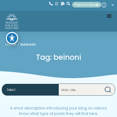
Faire Un Don
Home
/
beinoni
Tag: beinoni
A short description introducing your blog so visitors
know what type of posts they will find here.