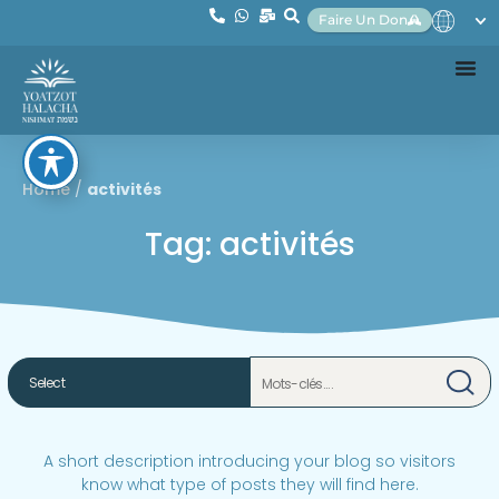
Faire Un Don
Home
/
activités
Tag: activités
A short description introducing your blog so visitors
know what type of posts they will find here.