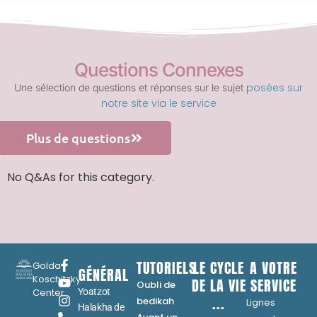
Questions Connexes
posées sur
Une sélection de questions et réponses sur le sujet
notre site via le service
Plus de questions
No Q&As for this category.
TUTORIELS
LE CYCLE
A VOTRE
Golda
GÉNÉRAL
Koschitzky
DE LA VIE
SERVICE
Oubli de
Center
Yoatzot
...
bedikah
Lignes
Halakha de