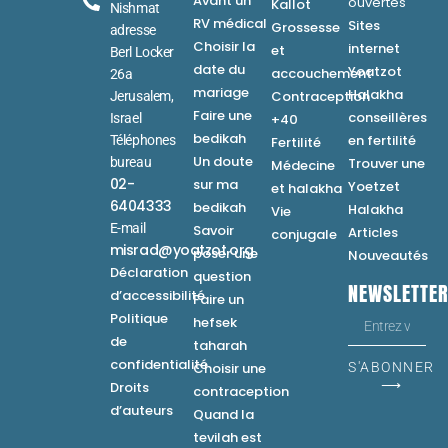
Avant un
ouvertes
Kallot
Nishmat
RV médical
Sites
Grossesse
adresse
Choisir la
internet
et
Berl Locker
date du
Yoatzot
accouchement
26a
mariage
Halakha
Contraception
Jerusalem,
Faire une
conseillères
Israel
+40
bedikah
en fertilité
Téléphones
Fertilité
Un doute
bureau
Trouver une
Médecine
02-
sur ma
Yoetzet
et halakha
6404333
bedikah
Halakha
Vie
E-mail
Savoir
Articles
conjugale
misrad@yoatzot.org
poser une
Nouveautés
Déclaration
question
NEWSLETTE
d’accessibilité
Faire un
Politique
hefsek
de
taharah
confidentialité
Choisir une
S'ABONNER
⟶
Droits
contraception
d’auteurs
Quand la
tevilah est