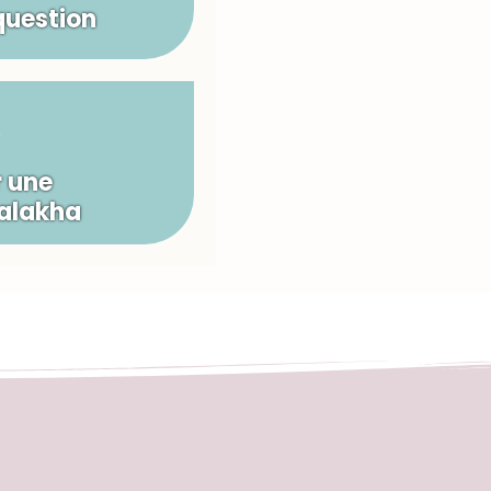
question
 une
Halakha