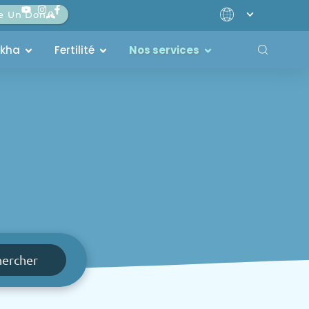
re Un Don
akha
Fertilité
Nos services