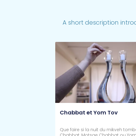
A short description intro
Chabbat et Yom Tov
Que faire si la nuit du mikveh tom
Chabbat, Motsae Chabbat ou Yom