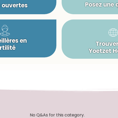
Posez une 
s ouvertes
illères en
Trouver
rtilité
Yoetzet 
No Q&As for this category.