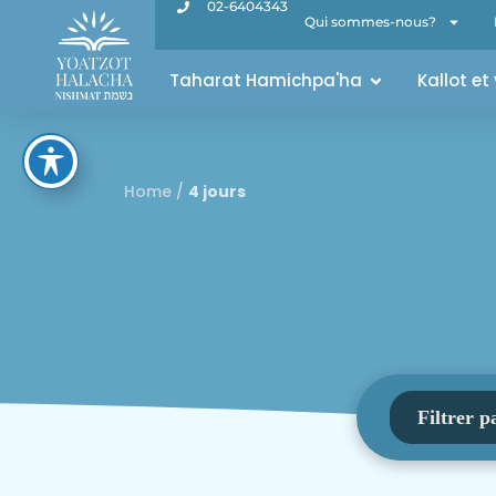
02-6404343
Qui sommes-nous?
Taharat Hamichpa'ha
Kallot et
Home
/
4 jours