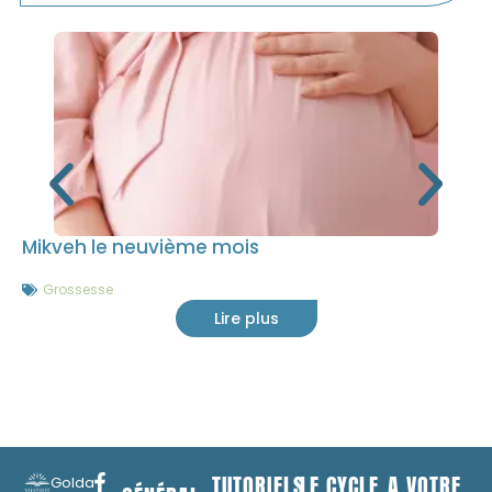
Mikveh le neuvième mois
Grossesse
Lire plus
TUTORIELS
LE CYCLE
A VOTRE
Golda