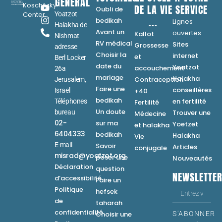
GÉNÉRAL
Koschitzky
DE LA VIE
SERVICE
Oubli de
Center
Yoatzot
...
bedikah
Lignes
Halakha de
Avant un
ouvertes
Kallot
Nishmat
RV médical
Sites
Grossesse
adresse
Choisir la
internet
et
Berl Locker
date du
Yoatzot
accouchement
26a
mariage
Halakha
Contraception
Jerusalem,
Faire une
conseillères
Israel
+40
bedikah
en fertilité
Téléphones
Fertilité
Un doute
bureau
Trouver une
Médecine
02-
sur ma
Yoetzet
et halakha
6404333
bedikah
Halakha
Vie
E-mail
Savoir
Articles
conjugale
misrad@yoatzot.org
poser une
Nouveautés
Déclaration
question
NEWSLETTE
d’accessibilité
Faire un
Politique
hefsek
de
taharah
confidentialité
Choisir une
S'ABONNER