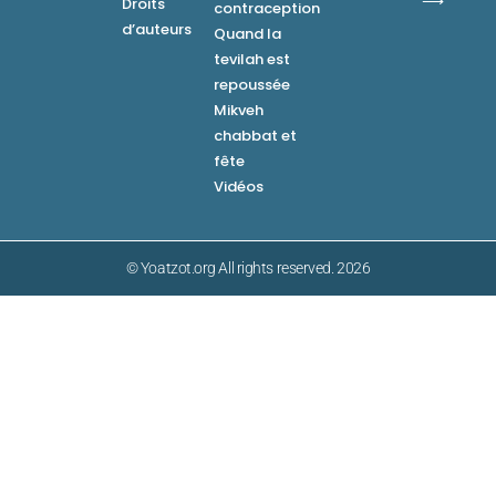
⟶
Droits
contraception
d’auteurs
Quand la
tevilah est
repoussée
Mikveh
chabbat et
fête
Vidéos
© Yoatzot.org All rights reserved. 2026