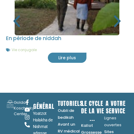
En période de niddah
Vie conjugale
Lire plus
TUTORIELS
LE CYCLE
A VOTRE
Golda
GÉNÉRAL
Koschitzky
DE LA VIE
SERVICE
Oubli de
Center
Yoatzot
...
bedikah
Lignes
Halakha de
Avant un
ouvertes
Kallot
Nishmat
RV médical
Sites
Grossesse
adresse