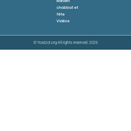
Mikveh
chabbat et
fête
Vidéos
© Yoatzot.org All rights reserved. 2026