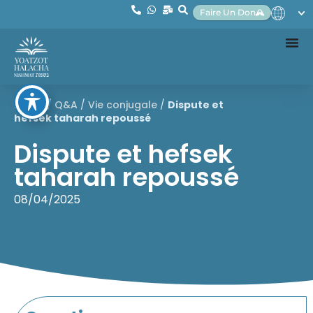
Faire Un Don
Home
/
Q&A
/
Vie conjugale
/
Dispute et
hefsek taharah repoussé
Dispute et hefsek
taharah repoussé
08/04/2025