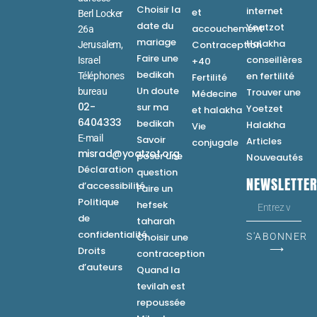
Choisir la
internet
et
Berl Locker
date du
Yoatzot
accouchement
26a
mariage
Halakha
Contraception
Jerusalem,
Faire une
conseillères
Israel
+40
bedikah
en fertilité
Téléphones
Fertilité
Un doute
bureau
Trouver une
Médecine
02-
sur ma
Yoetzet
et halakha
6404333
bedikah
Halakha
Vie
E-mail
Savoir
Articles
conjugale
misrad@yoatzot.org
poser une
Nouveautés
Déclaration
question
NEWSLETTE
d’accessibilité
Faire un
Politique
hefsek
de
taharah
confidentialité
Choisir une
S'ABONNER
⟶
Droits
contraception
d’auteurs
Quand la
tevilah est
repoussée