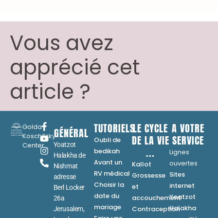
Vous avez
apprécié cet
article ?
TUTORIELS
LE CYCLE
A VOTRE
Golda
GÉNÉRAL
Koschitzky
DE LA VIE
SERVICE
Oubli de
Center
Yoatzot
...
bedikah
Lignes
Halakha de
Avant un
ouvertes
Kallot
Nishmat
RV médical
Sites
Grossesse
adresse
Choisir la
internet
et
Berl Locker
date du
Yoatzot
accouchement
26a
mariage
Halakha
Contraception
Jerusalem,