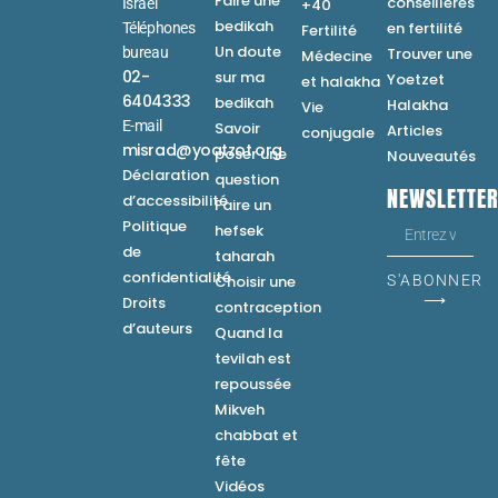
Faire une
conseillères
Israel
+40
bedikah
en fertilité
Téléphones
Fertilité
Un doute
bureau
Trouver une
Médecine
02-
sur ma
Yoetzet
et halakha
6404333
bedikah
Halakha
Vie
E-mail
Savoir
Articles
conjugale
misrad@yoatzot.org
poser une
Nouveautés
Déclaration
question
NEWSLETTE
d’accessibilité
Faire un
Politique
hefsek
de
taharah
confidentialité
Choisir une
S'ABONNER
⟶
Droits
contraception
d’auteurs
Quand la
tevilah est
repoussée
Mikveh
chabbat et
fête
Vidéos