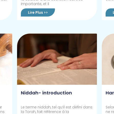
importante, et il
Lire Plus >>
Niddah- introduction
Har
ar
Le terme niddah, tel qu’il est défini dans
Selo
ans
la Torah, fait référence à la
ne r