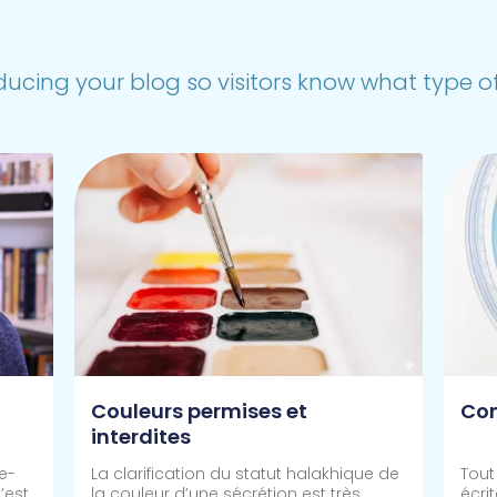
ducing your blog so visitors know what type of 
Couleurs permises et
Co
interdites
e-
La clarification du statut halakhique de
Tout 
’est
la couleur d’une sécrétion est très
écrit