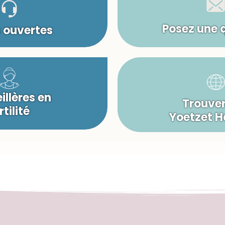
Posez une 
s ouvertes
illères en
Trouver
rtilité
Yoetzet 