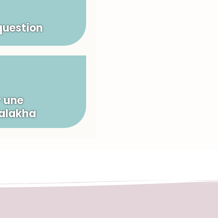
question
 une
Halakha