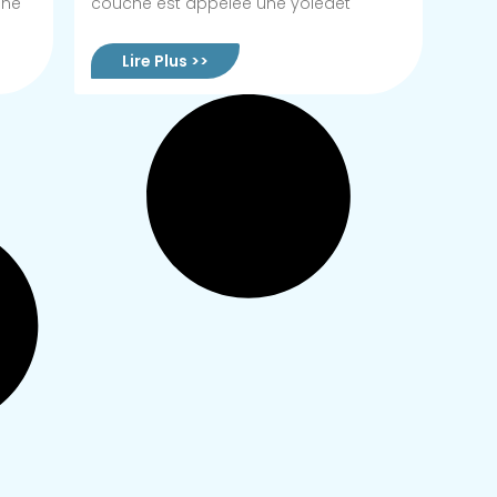
une
couche est appelée une yolédét
Lire Plus >>