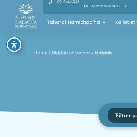
02-6404343
Qui sommes-nous?
Taharat Hamichpa'ha
Kallot et
Home
/
Niddah et taches
/
Niddah