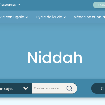
Ressources
Fai
 vie conjugale
Cycle de la vie
Médecine et hal
Niddah