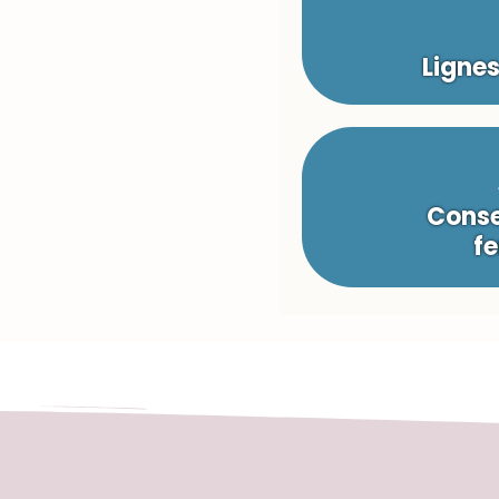
Ligne
Conse
fe