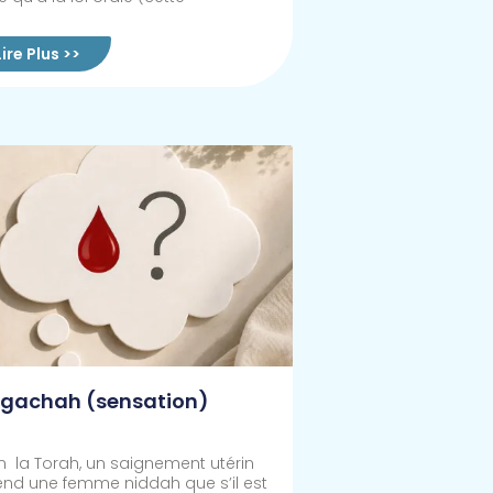
Lire Plus >>
gachah (sensation)
n la Torah, un saignement utérin
end une femme niddah que s’il est