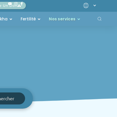
re Un Don
akha
Fertilité
Nos services