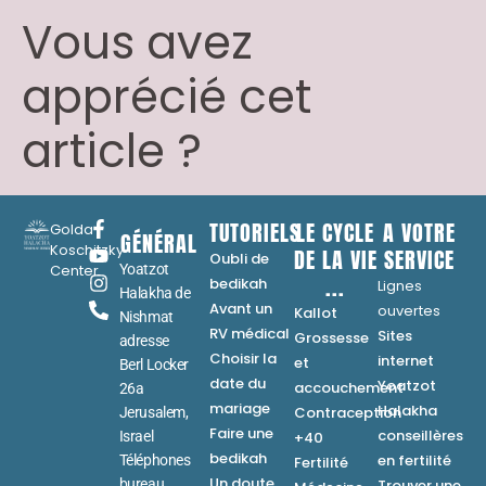
Vous avez
apprécié cet
article ?
TUTORIELS
LE CYCLE
A VOTRE
Golda
GÉNÉRAL
Koschitzky
DE LA VIE
SERVICE
Oubli de
Center
Yoatzot
...
bedikah
Lignes
Halakha de
Avant un
ouvertes
Kallot
Nishmat
RV médical
Sites
Grossesse
adresse
Choisir la
internet
et
Berl Locker
date du
Yoatzot
accouchement
26a
mariage
Halakha
Contraception
Jerusalem,
Faire une
conseillères
Israel
+40
bedikah
en fertilité
Téléphones
Fertilité
Un doute
bureau
Trouver une