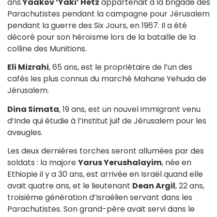
ans.
Yaakov ‘Yaki’ Hetz
appartenait à la brigade des
Parachutistes pendant la campagne pour Jérusalem
pendant la guerre des Six Jours, en 1967. Il a été
décoré pour son héroïsme lors de la bataille de la
colline des Munitions.
Eli Mizrahi
, 65 ans, est le propriétaire de l’un des
cafés les plus connus du marché Mahane Yehuda de
Jérusalem.
Dina Simata
, 19 ans, est un nouvel immigrant venu
d’Inde qui étudie à l’Institut juif de Jérusalem pour les
aveugles.
Les deux dernières torches seront allumées par des
soldats : la majore
Yarus Yerushalayim
, née en
Ethiopie il y a 30 ans, est arrivée en Israël quand elle
avait quatre ans, et le lieutenant
Dean Argil
, 22 ans,
troisième génération d’Israélien servant dans les
Parachutistes. Son grand-père avait servi dans le