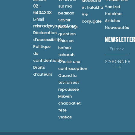
Médecine
02-
sur ma
Yoetzet
et halakha
6404333
bedikah
Halakha
Vie
E-mail
Savoir
Articles
conjugale
misrad@yoatzot.org
poser une
Nouveautés
Déclaration
question
NEWSLETTE
d’accessibilité
Faire un
Politique
hefsek
de
taharah
confidentialité
Choisir une
S'ABONNER
⟶
Droits
contraception
d’auteurs
Quand la
tevilah est
repoussée
Mikveh
chabbat et
fête
Vidéos