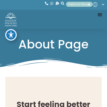
Faire Un Don
About Page
Start feeling better