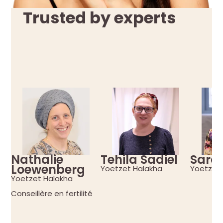
Trusted
by experts
Nathalie
Tehila Sadiel
Sara
Loewenberg
Yoetzet Halakha
Yoetzet
Yoetzet Halakha
Conseillère en fertilité