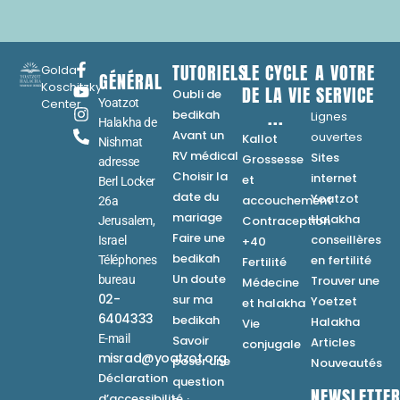
TUTORIELS
LE CYCLE
A VOTRE
Golda
GÉNÉRAL
Koschitzky
DE LA VIE
SERVICE
Oubli de
Center
Yoatzot
...
bedikah
Lignes
Halakha de
Avant un
ouvertes
Kallot
Nishmat
RV médical
Sites
Grossesse
adresse
Choisir la
internet
et
Berl Locker
date du
Yoatzot
accouchement
26a
mariage
Halakha
Contraception
Jerusalem,
Faire une
conseillères
Israel
+40
bedikah
en fertilité
Téléphones
Fertilité
Un doute
bureau
Trouver une
Médecine
02-
sur ma
Yoetzet
et halakha
6404333
bedikah
Halakha
Vie
E-mail
Savoir
Articles
conjugale
misrad@yoatzot.org
poser une
Nouveautés
Déclaration
question
NEWSLETTE
d’accessibilité