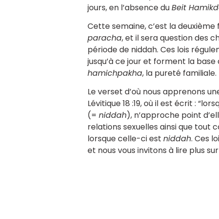
jours, en l’absence du
Beit Hamik
Cette semaine, c’est la deuxième 
paracha
, et il sera question des 
période de niddah. Ces lois régulen
jusqu’à ce jour et forment la bas
hamichpakha
, la pureté familiale.
Le verset d’où nous apprenons un
Lévitique 18 :19, où il est écrit : 
(=
niddah
), n’approche point d’ell
relations sexuelles ainsi que tou
lorsque celle-ci est
niddah
. Ces l
et nous vous invitons à lire plus sur