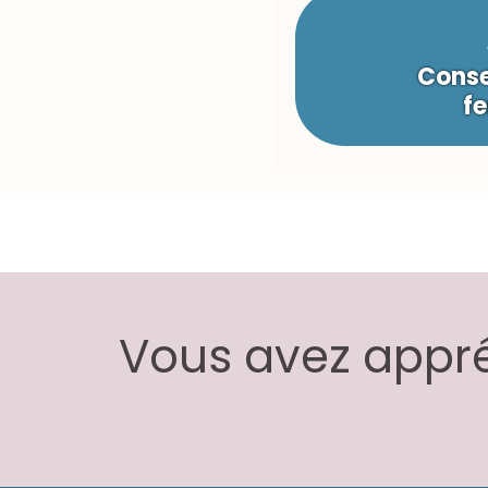
Conse
fe
Vous avez appréc