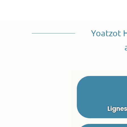
Yoatzot 
Ligne