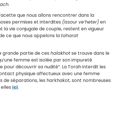
dach
.
facette que nous allons rencontrer dans la
choses permises et interdites
(issour ve’heter)
en
t la vie conjugale de couple, restent en vigueur
e de ce que nous appelons la
taharat
e grande partie de ces
halakhot
se trouve dans le
“lorsqu’une femme est isolée par son impureté
e pour découvrir sa nudité”. La Torah interdit les
t contact physique affectueux avec une femme
ois de séparations, les harkhakot, sont nombreuses
 elles
ici
.