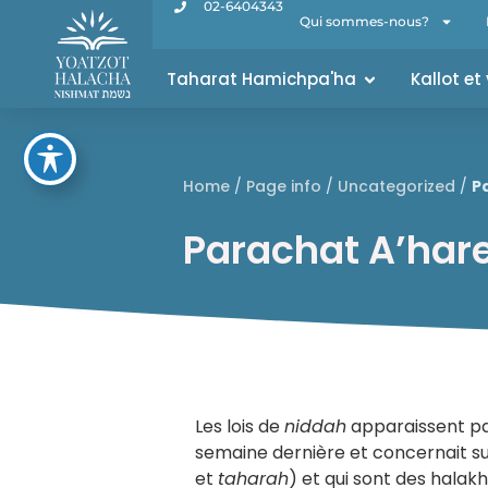
02-6404343
Qui sommes-nous?
Taharat Hamichpa'ha
Kallot et
Home
/
Page info
/
Uncategorized
/
P
Parachat A’har
Les lois de
niddah
apparaissent par
semaine dernière et concernait surt
et
taharah
) et qui sont des halakh