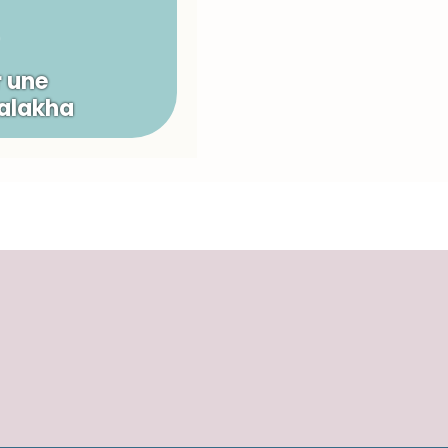
 une
Halakha