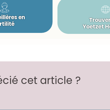
illères en
Trouver
rtilité
Yoetzet 
ié cet article ?