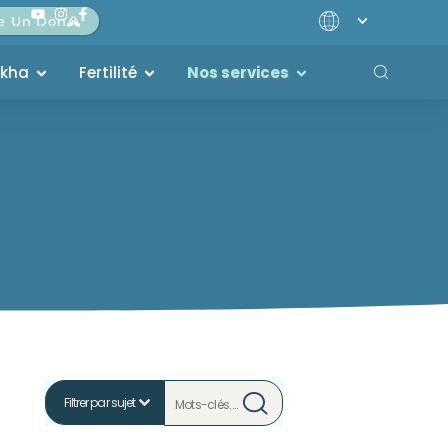
re Un Don
akha
Fertilité
Nos services