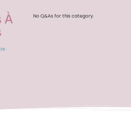
 À
No Q&As for this category.
s
tre