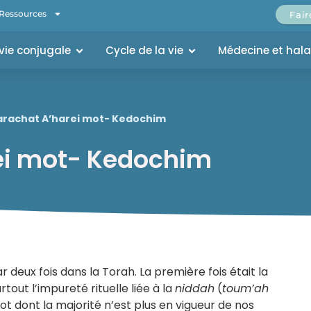
Ressources
Fai
 vie conjugale
Cycle de la vie
Médecine et hal
arachat A’harei mot- Kedochim
ei mot- Kedochim
 deux fois dans la Torah. La première fois était la
out l’impureté rituelle liée à la
niddah
(
toum’ah
ot dont la majorité n’est plus en vigueur de nos