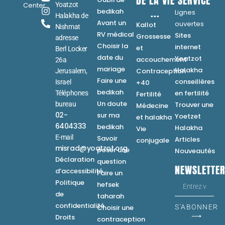
DE LA VIE
SERVICE
Center
Yoatzot
...
bedikah
Lignes
Halakha de
Avant un
ouvertes
Kallot
Nishmat
RV médical
Sites
Grossesse
adresse
Choisir la
internet
et
Berl Locker
date du
Yoatzot
accouchement
26a
mariage
Halakha
Contraception
Jerusalem,
Faire une
conseillères
Israel
+40
bedikah
en fertilité
Téléphones
Fertilité
Un doute
bureau
Trouver une
Médecine
02-
sur ma
Yoetzet
et halakha
6404333
bedikah
Halakha
Vie
E-mail
Savoir
Articles
conjugale
misrad@yoatzot.org
poser une
Nouveautés
Déclaration
question
NEWSLETTE
d’accessibilité
Faire un
Politique
hefsek
de
taharah
confidentialité
Choisir une
S'ABONNER
⟶
Droits
contraception