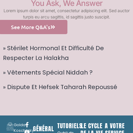
You Ask, We Answer
Lorem ipsum dolor sit amet, consectetur adipiscing elit. Sed auctor
turpis eu arcu sagittis, id sagittis justo suscipit.
See More Q&A's
» Stérilet Hormonal Et Difficulté De
Respecter La Halakha
» Vêtements Spécial Niddah ?
» Dispute Et Hefsek Taharah Repoussé
TUTORIELS
LE CYCLE
A VOTRE
Golda
GÉNÉRAL
Koschitzky
Oubli de