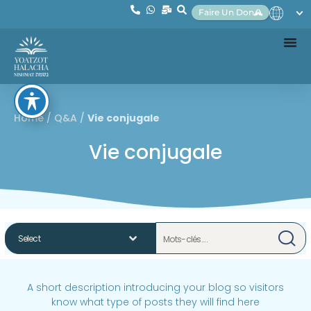
Faire Un Don
Home
/
Q&A
/
Vie conjugale
Vie conjugale
A short description introducing your blog so visitors
know what type of posts they will find here