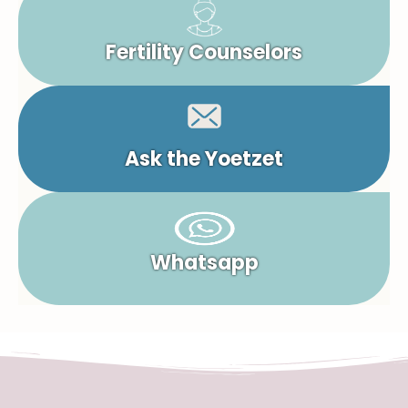
Fertility Counselors
Ask the Yoetzet
Whatsapp